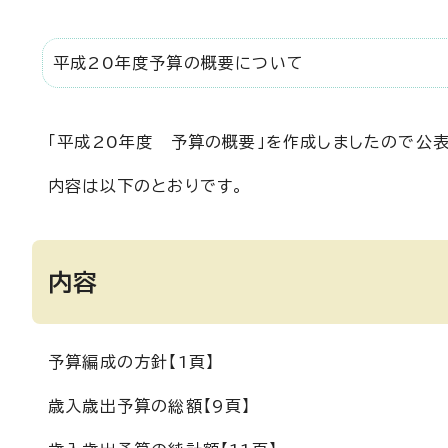
平成20年度予算の概要について
「平成20年度 予算の概要」を作成しましたので公表
内容は以下のとおりです。
内容
予算編成の方針【1頁】
歳入歳出予算の総額【9頁】