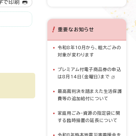
字で印刷
重要なお知らせ
令和8年10月から、粗大ごみの
対象が変わります
プレミアム付電子商品券の申込
は8月14日（金曜日）まで
最高裁判決を踏まえた生活保護
費等の追加給付について
家庭用ごみ・資源の指定袋に関
する臨時措置の延長について
令和8年熊本地震災害義援金を