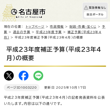
緊急情報なし
防災ポータル
現在の位置：
トップページ
>
市政情報
>
財政・市債・宝くじ
>
予
算
>
過去の予算
>
平成23年度予算
>
補正予算（平成23年4
月）
> 平成23年度補正予算（平成23年4月）の概要
平成23年度補正予算（平成23年4
月）の概要
ページID
1003220
更新日 2025年10月17日
平成23年度補正予算（平成23年4月）の記者発表資料を公表
いたします。内容は以下の通りです。