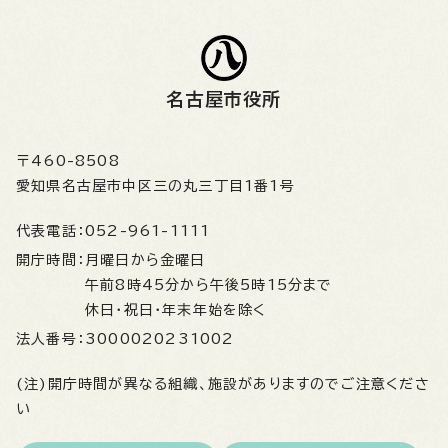
名古屋市役所
〒460-8508
愛知県名古屋市中区三の丸三丁目1番1号
代表電話：
052-961-1111
開庁時間：
月曜日から金曜日
午前8時45分から午後5時15分まで
休日・祝日・年末年始を除く
法人番号：
3000020231002
(注)開庁時間が異なる組織、施設がありますのでご注意くださ
い