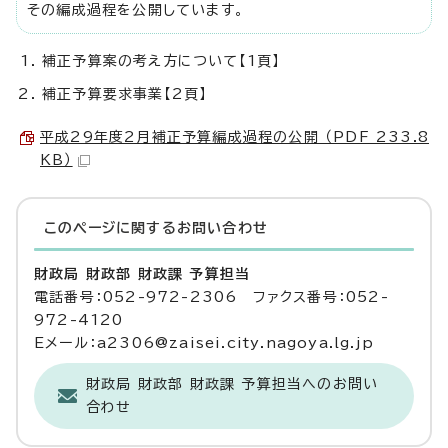
その編成過程を公開しています。
補正予算案の考え方について【1頁】
補正予算要求事業【2頁】
平成29年度2月補正予算編成過程の公開 （PDF 233.8
KB）
このページに関する
お問い合わせ
財政局 財政部 財政課 予算担当
電話番号：052-972-2306 ファクス番号：052-
972-4120
Eメール：a2306@zaisei.city.nagoya.lg.jp
財政局 財政部 財政課 予算担当へのお問い
合わせ