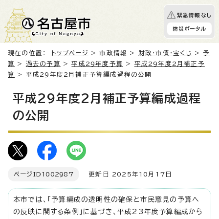
緊急情報なし
防災ポータル
現在の位置：
トップページ
>
市政情報
>
財政・市債・宝くじ
>
予
算
>
過去の予算
>
平成29年度予算
>
平成29年度2月補正予
算
> 平成29年度2月補正予算編成過程の公開
平成29年度2月補正予算編成過程
の公開
ページID
1002987
更新日 2025年10月17日
本市では、「予算編成の透明性の確保と市民意見の予算へ
の反映に関する条例」に基づき、平成23年度予算編成から