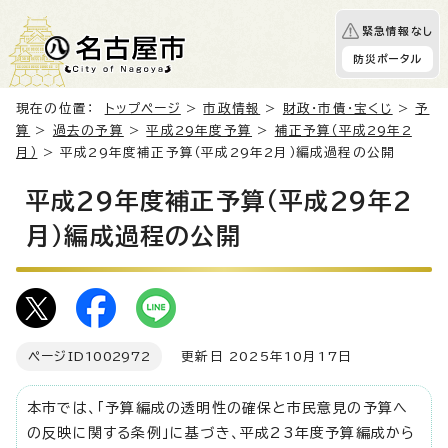
緊急情報なし
防災ポータル
現在の位置：
トップページ
>
市政情報
>
財政・市債・宝くじ
>
予
算
>
過去の予算
>
平成29年度予算
>
補正予算（平成29年2
月）
> 平成29年度補正予算（平成29年2月）編成過程の公開
平成29年度補正予算（平成29年2
月）編成過程の公開
ページID
1002972
更新日 2025年10月17日
本市では、「予算編成の透明性の確保と市民意見の予算へ
の反映に関する条例」に基づき、平成23年度予算編成から