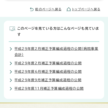
前のページへ戻る
トップページへ戻る
このページを見ている方はこんなページも見ていま
す
平成29年度2月補正予算編成過程の公開（病院事業
会計）
平成29年度2月補正予算編成過程の公開
平成29年度6月補正予算編成過程の公開
平成29年度9月補正予算編成過程の公開
平成29年度11月補正予算編成過程の公開