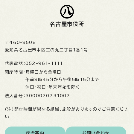
名古屋市役所
〒460-8508
愛知県名古屋市中区三の丸三丁目1番1号
代表電話：
052-961-1111
開庁時間：
月曜日から金曜日
午前8時45分から午後5時15分まで
休日・祝日・年末年始を除く
法人番号：
3000020231002
(注)開庁時間が異なる組織、施設がありますのでご注意くださ
い
庁舎案内
お問い合わせ