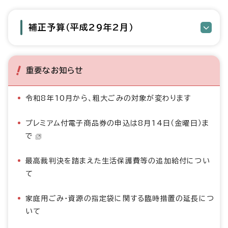
補正予算（平成29年2月）
重要なお知らせ
令和8年10月から、粗大ごみの対象が変わります
プレミアム付電子商品券の申込は8月14日（金曜日）ま
で
最高裁判決を踏まえた生活保護費等の追加給付につい
て
家庭用ごみ・資源の指定袋に関する臨時措置の延長につ
いて