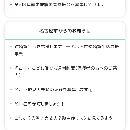
令和8年熊本地震災害義援金を募集しています
名古屋市からのお知らせ
結婚新生活を応援します！―名古屋市結婚新生活応援
事業―
名古屋市こども誰でも通園制度（保護者の方へのご案
内）
名古屋城現天守閣の記録を募集します
熱中症を予防しましょう！
これからの暑さ大丈夫？熱中症リスクを見てみよう！