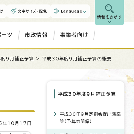
げ
文字サイズ・配色
Language
情報をさがす
ポーツ
市政情報
事業者向け
年度9月補正予算
> 平成30年度9月補正予算の概要
平成30年度9月補正予算
平成30年9月定例会提出議案
等（予算案関係）
5年10月17日