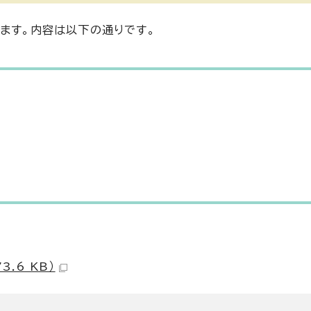
ます。内容は以下の通りです。
.6 KB）