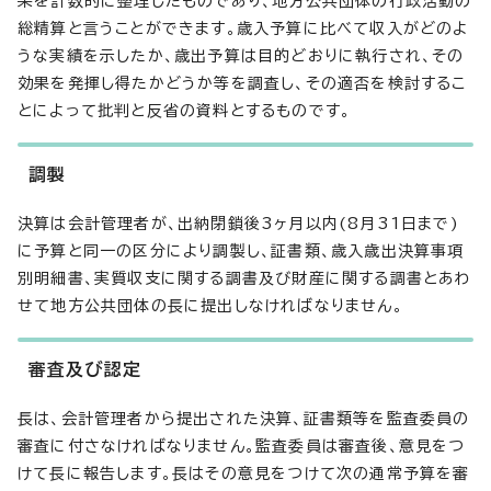
果を計数的に整理したものであり、地方公共団体の行政活動の
総精算と言うことができます。歳入予算に比べて収入がどのよ
うな実績を示したか、歳出予算は目的どおりに執行され、その
効果を発揮し得たかどうか等を調査し、その適否を検討するこ
とによって批判と反省の資料とするものです。
調製
決算は会計管理者が、出納閉鎖後3ヶ月以内(8月31日まで)
に予算と同一の区分により調製し、証書類、歳入歳出決算事項
別明細書、実質収支に関する調書及び財産に関する調書とあわ
せて地方公共団体の長に提出しなければなりません。
審査及び認定
長は、会計管理者から提出された決算、証書類等を監査委員の
審査に付さなければなりません。監査委員は審査後、意見をつ
けて長に報告します。長はその意見をつけて次の通常予算を審