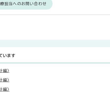
医療担当へのお問い合わせ
ています
計編〉
計編〉
計編〉