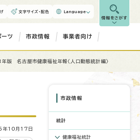
げ
文字サイズ・配色
Language
情報をさがす
ポーツ
市政情報
事業者向け
3年版 名古屋市健康福祉年報〈人口動態統計編〉
市政情報
統計
5年10月17日
健康福祉統計