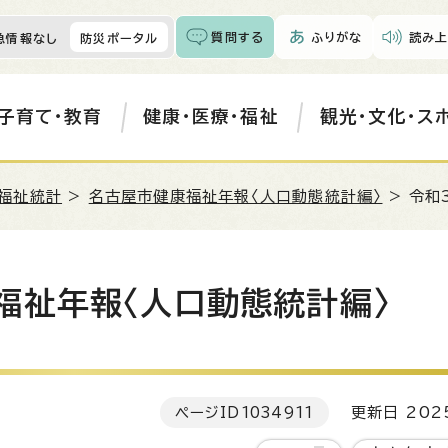
質問する
ふりがな
読み上
急情報なし
防災ポータル
子育て・教育
健康・医療・福祉
観光・文化・ス
福祉統計
>
名古屋市健康福祉年報〈人口動態統計編〉
> 令和
福祉年報〈人口動態統計編〉
ページID
1034911
更新日 202