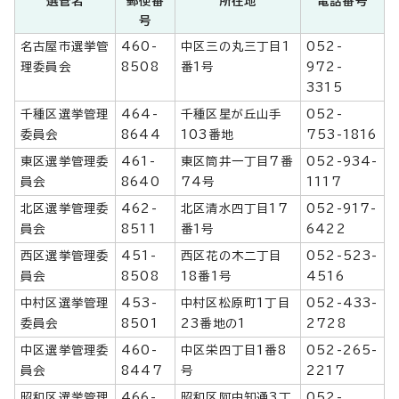
選管名
郵便番
所在地
電話番号
号
名古屋市選挙管
460-
中区三の丸三丁目1
052-
理委員会
8508
番1号
972-
3315
千種区選挙管理
464-
千種区星が丘山手
052-
委員会
8644
103番地
753-1816
東区選挙管理委
461-
東区筒井一丁目7番
052-934-
員会
8640
74号
1117
北区選挙管理委
462-
北区清水四丁目17
052-917-
員会
8511
番1号
6422
西区選挙管理委
451-
西区花の木二丁目
052-523-
員会
8508
18番1号
4516
中村区選挙管理
453-
中村区松原町1丁目
052-433-
委員会
8501
23番地の1
2728
中区選挙管理委
460-
中区栄四丁目1番8
052-265-
員会
8447
号
2217
昭和区選挙管理
466-
昭和区阿由知通3丁
052-