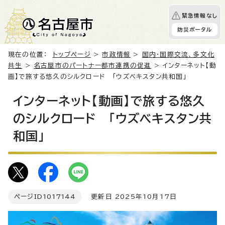
緊急情報なし
防災ポータル
現在の位置：
トップページ
>
市政情報
>
国内・国際交流、多文化
共生
>
名古屋市のパートナー都市連携の促進
> インターネット【動
画】で旅する悠久のシルクロード 「ウズベキスタン共和国」
インターネット【動画】で旅する悠久
のシルクロード 「ウズベキスタン共
和国」
ページID
1017144
更新日 2025年10月17日