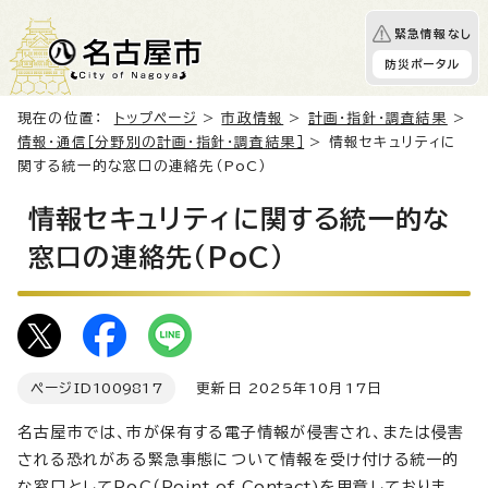
緊急情報なし
防災ポータル
現在の位置：
トップページ
>
市政情報
>
計画・指針・調査結果
>
情報・通信［分野別の計画・指針・調査結果］
> 情報セキュリティに
関する統一的な窓口の連絡先（PoC）
情報セキュリティに関する統一的な
窓口の連絡先（PoC）
ページID
1009817
更新日 2025年10月17日
名古屋市では、市が保有する電子情報が侵害され、または侵害
される恐れがある緊急事態について情報を受け付ける統一的
な窓口としてPoC（
Point of Contact
)を用意しておりま