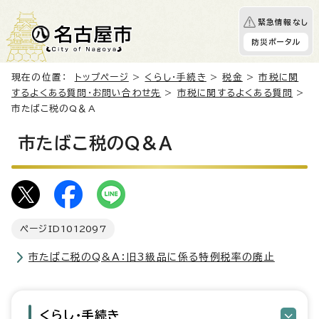
緊急情報なし
防災ポータル
現在の位置：
トップページ
>
くらし・手続き
>
税金
>
市税に関
するよくある質問・お問い合わせ先
>
市税に関するよくある質問
>
市たばこ税のQ＆A
市たばこ税のQ＆A
ページID
1012097
市たばこ税のQ&A：旧3級品に係る特例税率の廃止
くらし・手続き