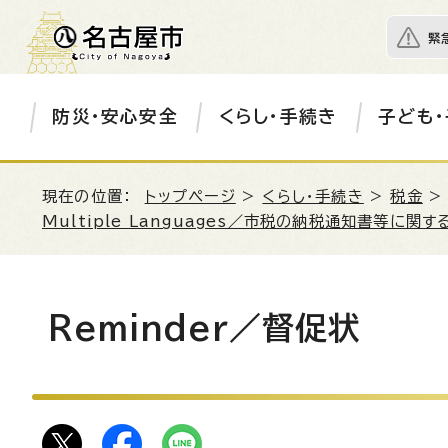
緊
防災・安心安全
くらし・手続き
子ども・
現在の位置：
トップページ
>
くらし・手続き
>
税金
Multiple Languages／市税の納税通知書等に関
Reminder
／督促状