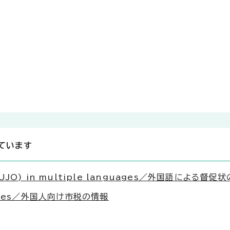
ています
SOKUJO) in multiple languages／外国語による督促
nguages／外国人向け市税の情報