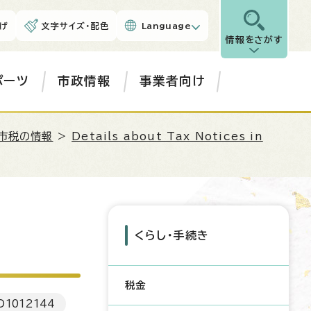
げ
文字サイズ・配色
Language
情報をさがす
ポーツ
市政情報
事業者向け
市税の情報
>
Details about Tax Notices in
くらし・手続き
税金
D
1012144