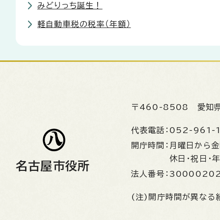
みどりっち誕生！
軽自動車税の税率（年額）
〒460-8508
愛知
代表電話：
052-961-
開庁時間：
月曜日から
休日・祝日・
名古屋市役所
法人番号：
3000020
(注)開庁時間が異なる