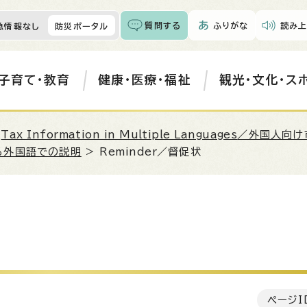
質問する
ふりがな
読み上
急情報なし
防災ポータル
子育て・教育
健康・医療・福祉
観光・文化・ス
>
Tax Information in Multiple Languages
／外国人向け
する外国語での説明
>
Reminder
／督促状
ページI