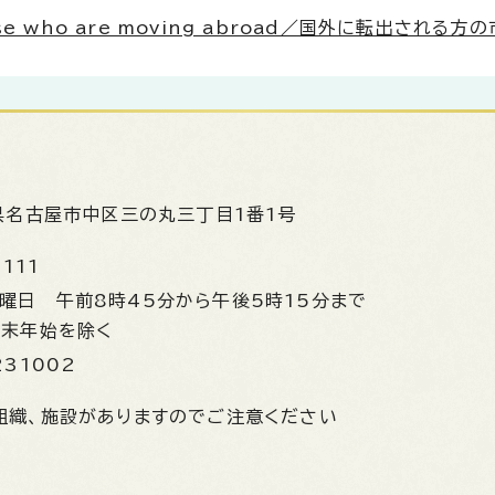
 those who are moving abroad／国外に転出される
県名古屋市中区三の丸三丁目1番1号
1111
金曜日
午前8時45分から午後5時15分まで
年末年始を除く
231002
組織、施設がありますのでご注意ください