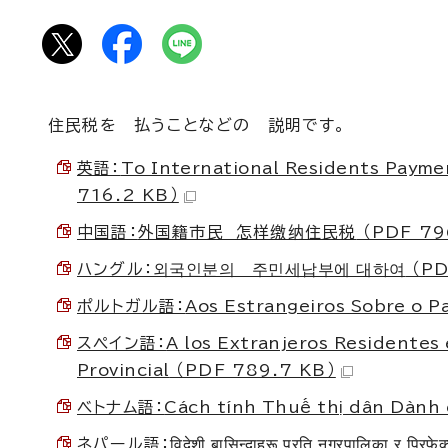
住民税を 払うことなどの 説明です。
英語：
To International Residents Payme
716.2 KB）
中国語：
外国籍市民 怎样缴纳住民税
（PDF 79
ハングル：
외국인분의 주민세납부에 대하여
（PD
ポルトガル語：
Aos Estrangeiros Sobre o P
スペイン語：
A los Extranjeros Residentes
Provincial
（PDF 789.7 KB）
ベトナム語：
Cách tính Thuế thị dân Dành 
ネパール語：
विदेशी बासिन्दाहरू प्रति नगरपालिका र प्रिफे