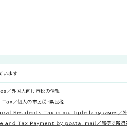
ています
nguages／外国人向け市税の情報
ents Tax／個人の市民税・県民税
fectural Residents Tax in multiple la
Income and Tax Payment by postal mail