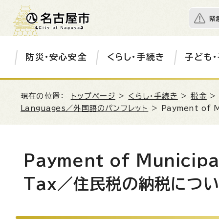
緊
防災・安心安全
くらし・手続き
子ども・
現在の位置：
トップページ
>
くらし・手続き
>
税金
Languages
／外国語のパンフレット
>
Payment of M
Payment of Municipa
Tax
／住民税の納税につ