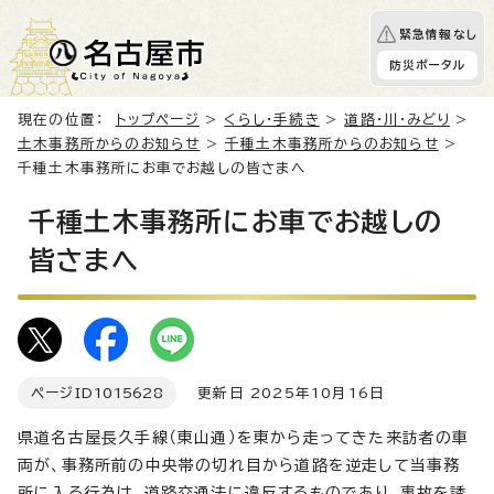
緊急情報なし
防災ポータル
現在の位置：
トップページ
>
くらし・手続き
>
道路・川・みどり
>
土木事務所からのお知らせ
>
千種土木事務所からのお知らせ
>
千種土木事務所にお車でお越しの皆さまへ
千種土木事務所にお車でお越しの
皆さまへ
ページID
1015628
更新日 2025年10月16日
県道名古屋長久手線（東山通）を東から走ってきた来訪者の車
両が、事務所前の中央帯の切れ目から道路を逆走して当事務
所に入る行為は、道路交通法に違反するものであり、事故を誘