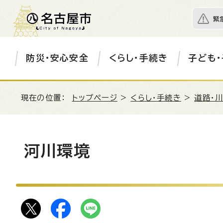
緊
防災・安心安全
くらし・手続き
子ども・
現在の位置：
トップページ
>
くらし・手続き
>
道路・川
河川環境