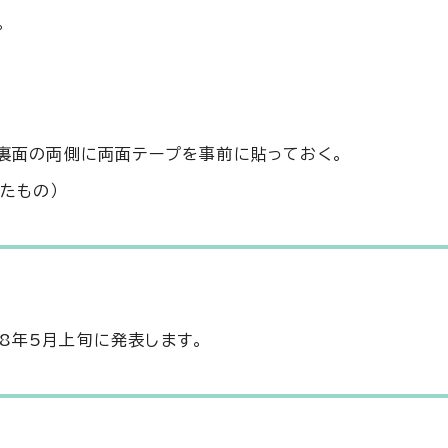
。
）裏面の両側に両面テープを事前に貼っておく。
たもの）
和8年5月上旬に発表します。