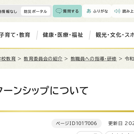
質問する
ふりがな
読み上
急情報なし
防災ポータル
子育て・教育
健康・医療・福祉
観光・文化・ス
学校教育
>
教育委員会の紹介
>
教職員への指導・研修
> 令
ターンシップについて
ページID
1017006
更新日 202