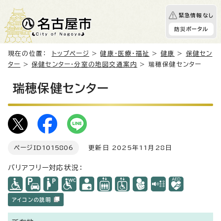
緊急情報なし
防災ポータル
現在の位置：
トップページ
>
健康・医療・福祉
>
健康
>
保健セン
ター
>
保健センター・分室の地図交通案内
> 瑞穂保健センター
瑞穂保健センター
ページID
1015806
更新日 2025年11月28日
バリアフリー対応状況：
アイコンの説明