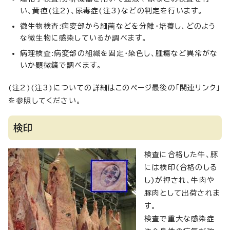
い、黄疸(注2)、尿毒症(注3)などの判定を行います。
微生物検査:病変部から細菌などを分離・培養し、どのよう
な微生物に感染しているか調べます。
病理検査:病変部の組織を固定・染色し、腫瘍など異常がな
いか顕微鏡で調べます。
(注2)(注3)についての詳細はこのページ最後の「関連リンク」
を参照してください。
検印
検査に合格した牛、豚
には検印(合格のしる
し)が押され、牛肉や
豚肉として出荷されま
す。
検査で重大な感染症