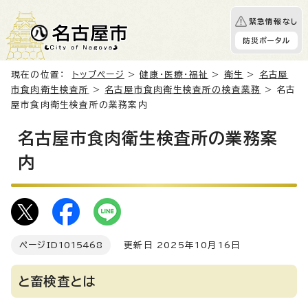
緊急情報なし
防災ポータル
現在の位置：
トップページ
>
健康・医療・福祉
>
衛生
>
名古屋
市食肉衛生検査所
>
名古屋市食肉衛生検査所の検査業務
> 名古
屋市食肉衛生検査所の業務案内
名古屋市食肉衛生検査所の業務案
内
ページID
1015468
更新日 2025年10月16日
と畜検査とは