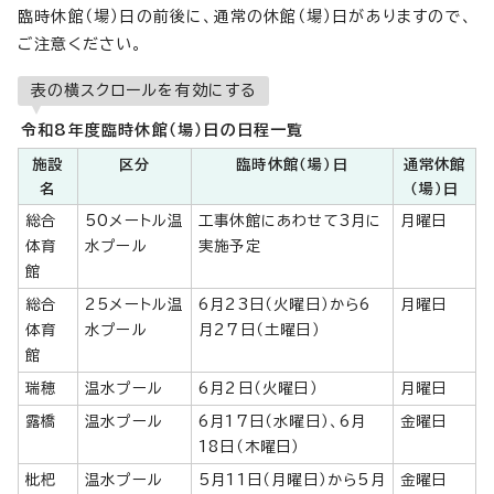
臨時休館（場）日の前後に、通常の休館（場）日がありますので、
ご注意ください。
表の横スクロールを有効にする
令和8年度臨時休館（場）日の日程一覧
施設
区分
臨時休館（場）日
通常休館
名
（場）日
総合
50メートル温
工事休館にあわせて3月に
月曜日
体育
水プール
実施予定
館
総合
25メートル温
6月23日（火曜日）から6
月曜日
体育
水プール
月27日（土曜日）
館
瑞穂
温水プール
6月2日（火曜日）
月曜日
露橋
温水プール
6月17日（水曜日）、6月
金曜日
18日（木曜日）
枇杷
温水プール
5月11日（月曜日）から5月
金曜日