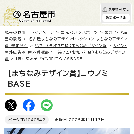
緊急情報なし
防災ポータル
現在の位置：
トップページ
>
観光・文化・スポーツ
>
観光
>
名古
屋の景観
>
名古屋まちなみデザインセレクション「まちなみデザイン
賞」選定物件
>
第7回（令和7年度）まちなみデザイン賞
>
サイン・
屋外広告物・屋外看板部門 第7回（令和7年度）まちなみデザイン
賞
> 【まちなみデザイン賞】コウノミBASE
【まちなみデザイン賞】コウノミ
BASE
ページID
1040342
更新日 2025年11月13日