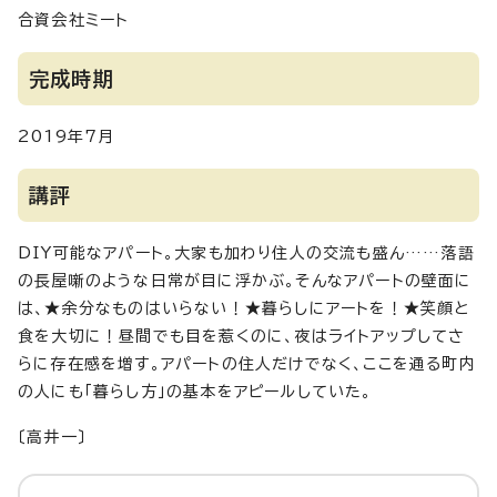
合資会社ミート
完成時期
2019年7月
講評
DIY可能なアパート。大家も加わり住人の交流も盛ん……落語
の長屋噺のような日常が目に浮かぶ。そんなアパートの壁面に
は、★余分なものはいらない！★暮らしにアートを！★笑顔と
食を大切に！昼間でも目を惹くのに、夜はライトアップしてさ
らに存在感を増す。アパートの住人だけでなく、ここを通る町内
の人にも「暮らし方」の基本をアピールしていた。
〔高井一〕