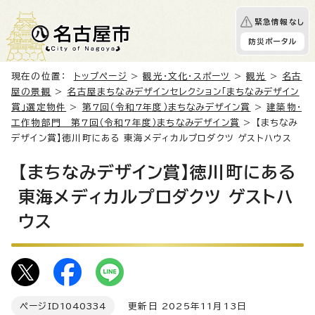
緊急情報なし
防災ポータル
現在の位置：
トップページ
>
観光・文化・スポーツ
>
観光
>
名古
屋の景観
>
名古屋まちなみデザインセレクション「まちなみデザイン
賞」選定物件
>
第7回（令和7年度）まちなみデザイン賞
>
建築物・
工作物部門 第7回（令和7年度）まちなみデザイン賞
> 【まちなみ
デザイン賞】徳川町にある 東海メディカルプロダクツ ゲストハウス
【まちなみデザイン賞】徳川町にある
東海メディカルプロダクツ ゲストハ
ウス
ページID
1040334
更新日 2025年11月13日