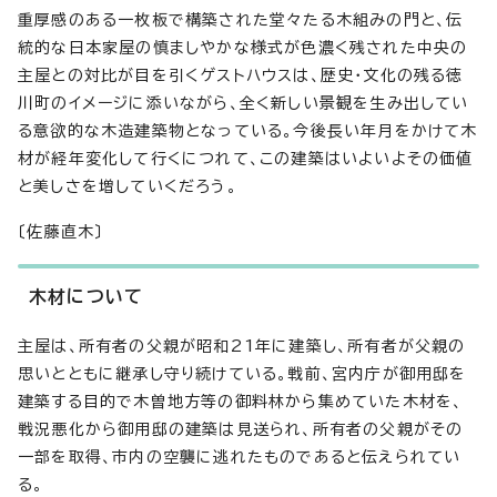
重厚感のある一枚板で構築された堂々たる木組みの門と、伝
統的な日本家屋の慎ましやかな様式が色濃く残された中央の
主屋との対比が目を引くゲストハウスは、歴史・文化の残る徳
川町のイメージに添いながら、全く新しい景観を生み出してい
る意欲的な木造建築物となっている。今後長い年月をかけて木
材が経年変化して行くにつれて、この建築はいよいよその価値
と美しさを増していくだろう。
〔佐藤直木〕
木材について
主屋は、所有者の父親が昭和21年に建築し、所有者が父親の
思いとともに継承し守り続けている。戦前、宮内庁が御用邸を
建築する目的で木曽地方等の御料林から集めていた木材を、
戦況悪化から御用邸の建築は見送られ、所有者の父親がその
一部を取得、市内の空襲に逃れたものであると伝えられてい
る。