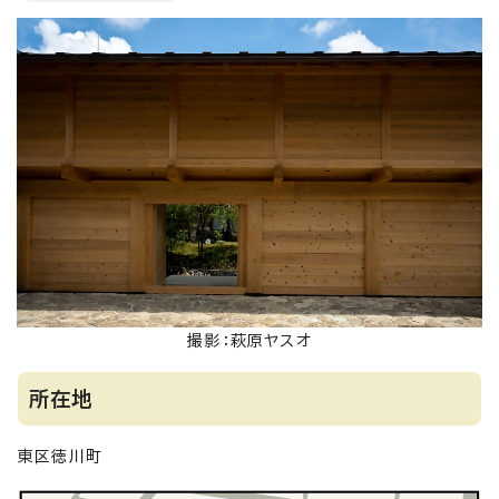
撮影：萩原ヤスオ
所在地
東区徳川町