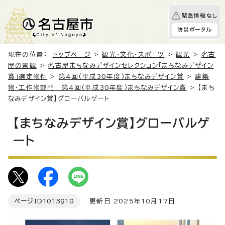
緊急情報なし
防災ポータル
現在の位置：
トップページ
>
観光・文化・スポーツ
>
観光
>
名古
屋の景観
>
名古屋まちなみデザインセレクション「まちなみデザイン
賞」選定物件
>
第4回（平成30年度）まちなみデザイン賞
>
建築
物・工作物部門 第4回（平成30年度）まちなみデザイン賞
> 【まち
なみデザイン賞】グローバルゲート
【まちなみデザイン賞】グローバルゲ
ート
ページID
1013910
更新日 2025年10月17日