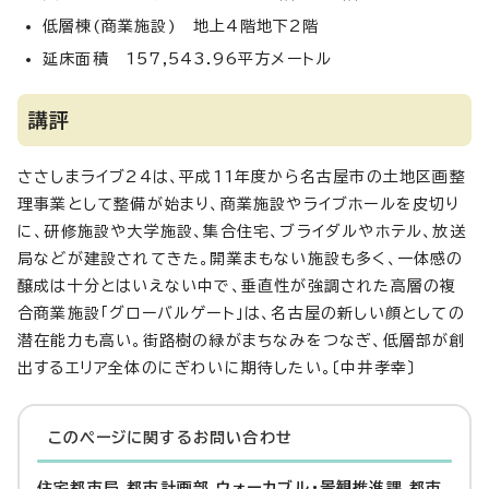
低層棟(商業施設) 地上4階地下2階
延床面積 157,543.96平方メートル
講評
ささしまライブ24は、平成11年度から名古屋市の土地区画整
理事業として整備が始まり、商業施設やライブホールを皮切り
に、研修施設や大学施設、集合住宅、ブライダルやホテル、放送
局などが建設されてきた。開業まもない施設も多く、一体感の
醸成は十分とはいえない中で、垂直性が強調された高層の複
合商業施設「グローバルゲート」は、名古屋の新しい顔としての
潜在能力も高い。街路樹の緑がまちなみをつなぎ、低層部が創
出するエリア全体のにぎわいに期待したい。〔中井孝幸〕
このページに関する
お問い合わせ
住宅都市局 都市計画部 ウォーカブル・景観推進課 都市