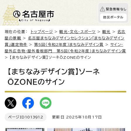
緊急情報なし
防災ポータル
現在の位置：
トップページ
>
観光・文化・スポーツ
>
観光
>
名古
屋の景観
>
名古屋まちなみデザインセレクション「まちなみデザイン
賞」選定物件
>
第5回（令和2年度）まちなみデザイン賞
>
サイン・
屋外広告物・屋外看板部門 第5回（令和2年度）まちなみデザイン賞
> 【まちなみデザイン賞】ソーネŌZONEのサイン
【まちなみデザイン賞】ソーネ
ŌZONEのサイン
ページID
1013912
更新日 2025年10月17日