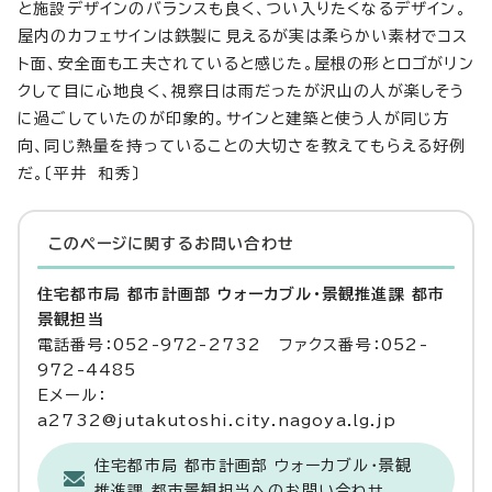
と施設デザインのバランスも良く、つい入りたくなるデザイン。
屋内のカフェサインは鉄製に見えるが実は柔らかい素材でコス
ト面、安全面も工夫されていると感じた。屋根の形とロゴがリン
クして目に心地良く、視察日は雨だったが沢山の人が楽しそう
に過ごしていたのが印象的。サインと建築と使う人が同じ方
向、同じ熱量を持っていることの大切さを教えてもらえる好例
だ。〔平井 和秀〕
このページに関する
お問い合わせ
住宅都市局 都市計画部 ウォーカブル・景観推進課 都市
景観担当
電話番号：052-972-2732 ファクス番号：052-
972-4485
Eメール：
a2732@jutakutoshi.city.nagoya.lg.jp
住宅都市局 都市計画部 ウォーカブル・景観
推進課 都市景観担当へのお問い合わせ