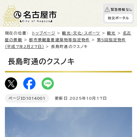
緊急情報なし
防災ポータル
現在の位置：
トップページ
>
観光・文化・スポーツ
>
観光
>
名古
屋の景観
>
都市景観重要建築物等指定物件
>
第5回指定物件
（平成7年2月27日）
> 長島町通のクスノキ
長島町通のクスノキ
ページID
1014001
更新日 2025年10月17日