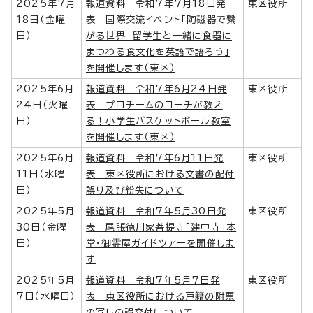
2025年7月
報道資料 令和7年7月18日発
東区役所
18日（金曜
表 国際交流イベント「陶磁器で繋
日）
がる世界 留学生と一緒に食器に
まつわる食文化を英語で語ろう」
を開催します（東区）
2025年6月
報道資料 令和7年6月24日発
東区役所
24日（火曜
表 プロチームのコーチが教え
日）
る！小学生バスケットボール教室
を開催します（東区）
2025年6月
報道資料 令和7年6月11日発
東区役所
11日（水曜
表 東区役所における文書の配付
日）
誤り及び紛失について
2025年5月
報道資料 令和7年5月30日発
東区役所
30日（金曜
表 尾張徳川家菩提寺「建中寺」本
日）
堂・御霊屋ガイドツアーを開催しま
す
2025年5月
報道資料 令和7年5月7日発
東区役所
7日（水曜日）
表 東区役所における戸籍の附票
の写しの誤交付について