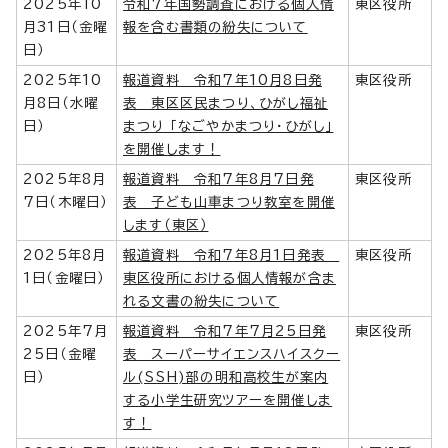
2025年10
令和7年国勢調査における個人情
東区役所
月31日（金曜
報を含む書類の紛失について
日）
2025年10
報道資料 令和7年10月8日発
東区役所
月8日（水曜
表 東区区民まつり、ひがし福祉
日）
まつり 「なごやかまつり・ひがし」
を開催します！
2025年8月
報道資料 令和7年8月7日発
東区役所
7日（木曜日）
表 子ども山車まつり教室を開催
します（東区）
2025年8月
報道資料 令和7年8月1日発表
東区役所
1日（金曜日）
東区役所における個人情報が含ま
れる文書の紛失について
2025年7月
報道資料 令和7年7月25日発
東区役所
25日（金曜
表 スーパーサイエンスハイスクー
日）
ル(SSH)部の明和高校生が案内
する小学生研究ツアーを開催しま
す！