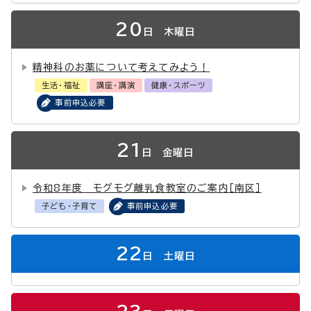
20
日
木曜日
精神科のお薬について考えてみよう！
生活・福祉
講座・講演
健康・スポーツ
事前申込必要
21
日
金曜日
令和8年度 モグモグ離乳食教室のご案内［南区］
子ども・子育て
事前申込必要
22
日
土曜日