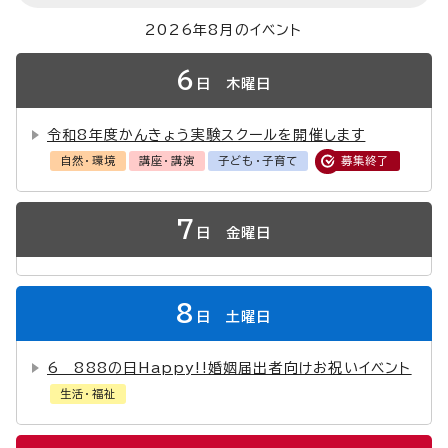
2026年8月のイベント
6
日
木曜日
令和8年度かんきょう実験スクールを開催します
自然・環境
講座・講演
子ども・子育て
募集終了
7
日
金曜日
8
日
土曜日
6 888の日Happy!!婚姻届出者向けお祝いイベント
生活・福祉