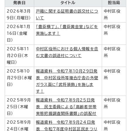
発表日
タイトル
担当局
2026年3月
戸籍に関する証明書の誤交付につ
中村区役
9日（月曜日）
いて
所
2026年1月
「豊臣横丁」、「豊臣黄金堂」などを
中村区役
16日（金曜
実施します！
所
日）
2025年11
中村区役所における個人情報を含
中村区役
月20日（木
む文書の誤送付について
所
曜日）
2025年10
報道資料 令和7年10月29日発
中村区役
月29日（水曜
表 中村区役所等複合庁舎の外壁
所
日）
ガラス面に「武将装飾」を施しま
す！
2025年9月
報道資料 令和7年9月25日発
中村区役
25日（木曜
表 民生委員による「高齢者世帯
所
日）
実態把握調査関係書類」の誤配付
2025年9月
報道資料 令和7年9月24日発
中村区役
24日（水曜
表 令和7年度中村区区民まつり
所