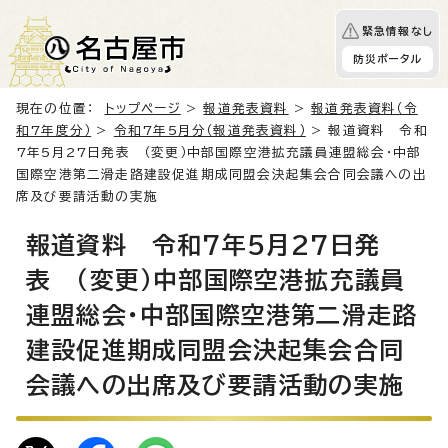
緊急情報なし
防災ポータル
現在の位置：
トップページ
>
報道発表資料
>
報道発表資料（令
和7年度分）
>
令和7年5月分（報道発表資料）
> 報道資料 令和
7年5月27日発表 （変更）中部国際空港拡充議員連盟総会・中部
国際空港第二滑走路建設促進期成同盟会決起集会合同会議への出
席及び要請活動の実施
報道資料 令和7年5月27日発
表 （変更）中部国際空港拡充議員
連盟総会・中部国際空港第二滑走路
建設促進期成同盟会決起集会合同
会議への出席及び要請活動の実施