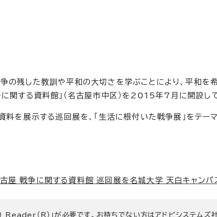
戦争の残した教訓や平和の大切さを学ぶことにより、平和を
に関する資料館」（名古屋市中区）を2015年7月に開設し
蔵資料を展示する巡回展を、「生活に根付いた戦争展」をテー
屋 戦争に関する資料館 巡回展を名城大学 天白キャンパスにて
） Reader（R）」が必要です。お持ちでない方は
アドビシステムズ社