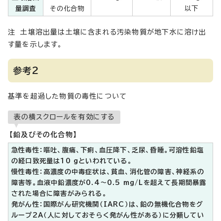
量調査
その化合物
以下
注 土壌溶出量は土壌に含まれる汚染物質が地下水に溶け出
す量を示します。
参考2
基準を超過した物質の毒性について
表の横スクロールを有効にする
【鉛及びその化合物】
急性毒性：嘔吐、腹痛、下痢、血圧降下、乏尿、昏睡。可溶性鉛塩
の経口致死量は10 gといわれている。
慢性毒性：高濃度の中毒症状は、貧血、消化管の障害、神経系の
障害等。血液中鉛濃度が0.4～0.5 mg/Lを超えて長期間暴露
された場合に障害がみられる。
発がん性：国際がん研究機関（IARC）は、鉛の無機化合物をグ
ループ2A（人に対しておそらく発がん性がある）に分類してい