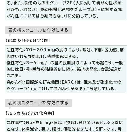
る。また、鉛そのものをグループ2B（人に対して発がん性があ
るかもしれない）、鉛の有機化合物をグループ3（人に対する発
がん性については分類できない）に分類している。
表の横スクロールを有効にする
【砒素及びその化合物】
急性毒性：70～200 mgの摂取により、嘔吐、下痢、脱力感、筋
肉けいれん等が現れ、昏睡後死亡する。
慢性毒性：3～6 mg/Lの量の長期摂取によっても起こり、一般
的には目・鼻・喉等の粘膜炎症に続き、筋肉の弱化、食欲減退が
起こる。
発がん性：国際がん研究機関（IARC）は、砒素及び砒素化合物
をグループ1（人に対して発がん性がある）に分類している。
表の横スクロールを有効にする
【ふっ素及びその化合物】
急性毒性：NaFを6 mg/日以上摂取し続けていると、ふっ素症
となり、体重減少、悪心、嘔吐、便秘等をきたす。SiF
では、胃
4