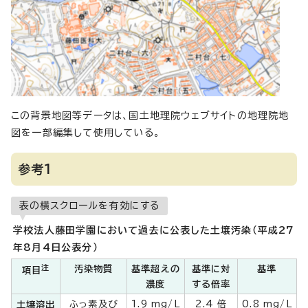
この背景地図等データは、国土地理院ウェブサイトの地理院地
図を一部編集して使用している。
参考1
表の横スクロールを有効にする
学校法人藤田学園において過去に公表した土壌汚染（平成27
年8月4日公表分）
注
汚染物質
基準超えの
基準に対
基準
項目
濃度
する倍率
ふっ素及び
1.9 mg/L
2.4 倍
0.8 mg/L
土壌溶出