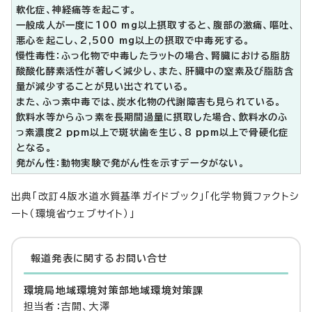
軟化症、神経痛等を起こす。
一般成人が一度に100 mg以上摂取すると、腹部の激痛、嘔吐、
悪心を起こし、2,500 mg以上の摂取で中毒死する。
慢性毒性：ふっ化物で中毒したラットの場合、腎臓における脂肪
酸酸化酵素活性が著しく減少し、また、肝臓中の窒素及び脂肪含
量が減少することが見い出されている。
また、ふっ素中毒では、炭水化物の代謝障害も見られている。
飲料水等からふっ素を長期間過量に摂取した場合、飲料水のふ
っ素濃度2 ppm以上で斑状歯を生じ、8 ppm以上で骨硬化症
となる。
発がん性：動物実験で発がん性を示すデータがない。
出典「改訂4版水道水質基準ガイドブック」「化学物質ファクトシ
ート（環境省ウェブサイト）」
報道発表に関するお問い合せ
環境局地域環境対策部地域環境対策課
担当者：吉開、大澤