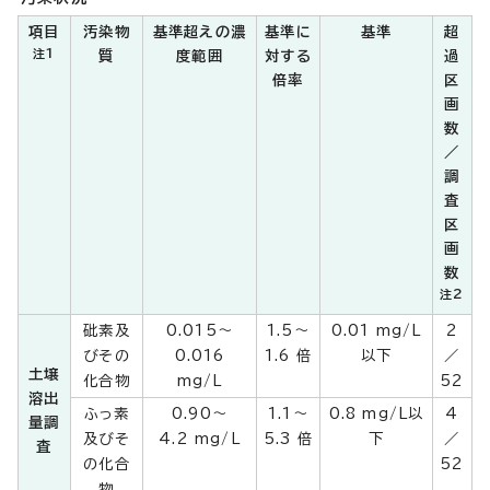
項目
汚染物
基準超えの濃
基準に
基準
超
注1
質
度範囲
対する
過
倍率
区
画
数
／
調
査
区
画
数
注2
砒素及
0.015～
1.5～
0.01 mg/L
2
びその
0.016
1.6 倍
以下
／
土壌
化合物
mg/L
52
溶出
ふっ素
0.90～
1.1～
0.8 mg/L以
4
量調
及びそ
4.2 mg/L
5.3 倍
下
／
査
の化合
52
物