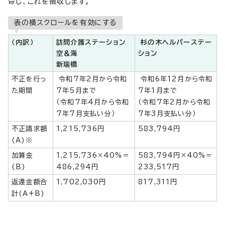
命じ、これを徴収します。
表の横スクロールを有効にする
（内訳）
訪問介護ステーション
杉の木ヘルパーステー
空＆海
ション
新瑞橋
不正を行っ
令和7年2月から令和
令和6年12月から令和
た期間
7年5月まで
7年1月まで
（令和7年4月から令和
（令和7年2月から令和
7年7月支払い分）
7年3月支払い分）
不正請求額
1,215,736円
583,794円
(A)※
加算金
1,215,736×40%＝
583,794円×40%＝
(B)
486,294円
233,517円
返還金額合
1,702,030円
817,311円
計(A+B)