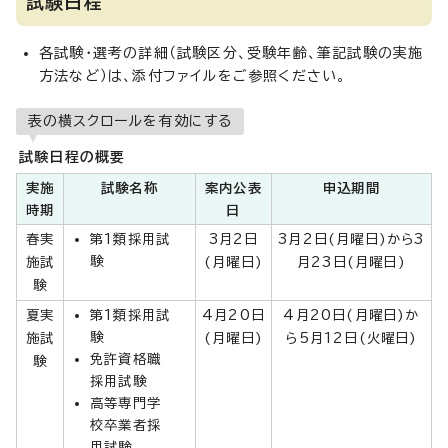
試験日程
各試験・選考の詳細（試験区分、受験年齢、筆記試験の実施
方法など）は、添付ファイルをご参照ください。
表の横スクロールを有効にする
試験日程の概要
実施
試験名称
案内公表
申込期間
時期
日
春実
第1類採用試
3月2日
3月2日(月曜日)から3
験
施試
(月曜日)
月23日(月曜日)
験
夏実
第1類採用試
4月20日
4月20日(月曜日)か
験
施試
(月曜日)
ら5月12日(火曜日)
免許資格職
験
採用試験
高等専門学
校卒業者採
用試験