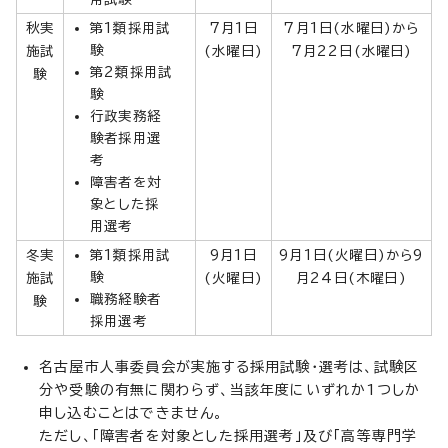
秋実
第1類採用試
7月1日
7月1日(水曜日)から
験
施試
(水曜日)
7月22日(水曜日)
第2類採用試
験
験
行政実務経
験者採用選
考
障害者を対
象とした採
用選考
冬実
第1類採用試
9月1日
9月1日(火曜日)から9
験
施試
(火曜日)
月24日(木曜日)
職務経験者
験
採用選考
名古屋市人事委員会が実施する採用試験・選考は、試験区
分や受験の有無に関わらず、当該年度にいずれか1つしか
申し込むことはできません。
ただし、「障害者を対象とした採用選考」及び「高等専門学