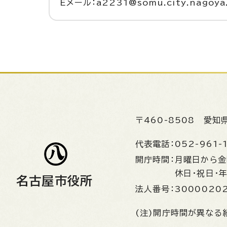
Eメール：a2231@somu.city.nagoya.
〒460-8508
愛知
代表電話：
052-961-
開庁時間：
月曜日から
休日・祝日・
名古屋市役所
法人番号：
3000020
(注)開庁時間が異なる