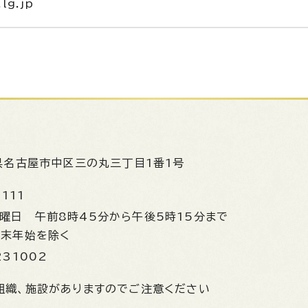
lg.jp
県名古屋市中区三の丸三丁目1番1号
1111
金曜日
午前8時45分から午後5時15分まで
年末年始を除く
231002
組織、施設がありますのでご注意ください