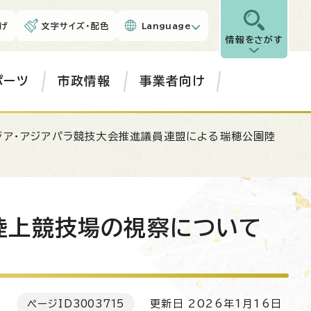
げ
文字サイズ・配色
Language
情報をさがす
ポーツ
市政情報
事業者向け
ジア・アジアパラ競技大会推進議員連盟による瑞穂公園陸
陸上競技場の視察について
ページID
3003715
更新日 2026年1月16日