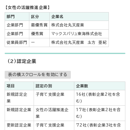
【女性の活躍推進企業】
部門
区分
企業名
企業部門
最優秀賞
株式会社丸天産業
企業部門
優秀賞
マックスバリュ東海株式会社
従業員部門
ー
株式会社丸天産業 圡方 亜紀
（2）認定企業
表の横スクロールを有効にする
項目
認定の別
企業数
新規認定企
子育て支援企業
16社(表彰企業2社を含
業
む)
新規認定企業
女性の活躍推進企
17社(表彰企業2社を含
業
む)
更新認定企業
子育て支援企業
72社(表彰企業3社を含