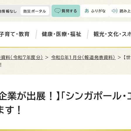
質問する
ふりがな
読み上
急情報なし
防災ポータル
子育て・教育
健康・医療・福祉
観光・文化・ス
資料（令和7年度分）
>
令和8年1月分（報道発表資料）
> 【
！
企業が出展！】「シンガポール・
ます！