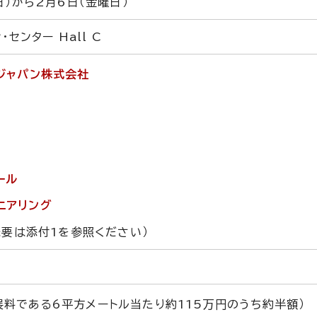
日）から2月6日（金曜日）
センター Hall C
トジャパン株式会社
ール
ニアリング
概要は添付1を参照ください）
展料である6平方メートル当たり約115万円のうち約半額）