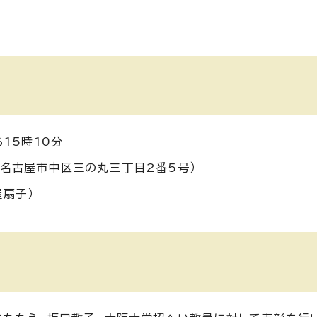
ら15時10分
（名古屋市中区三の丸三丁目2番5号）
扇子）