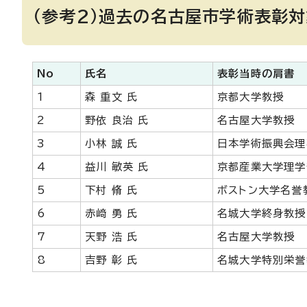
（参考2）過去の名古屋市学術表彰
No
氏名
表彰当時の肩書
1
森 重文 氏
京都大学教授
2
野依 良治 氏
名古屋大学教授
3
小林 誠 氏
日本学術振興会理
4
益川 敏英 氏
京都産業大学理学
5
下村 脩 氏
ボストン大学名誉
6
赤﨑 勇 氏
名城大学終身教授
7
天野 浩 氏
名古屋大学教授
8
吉野 彰 氏
名城大学特別栄誉