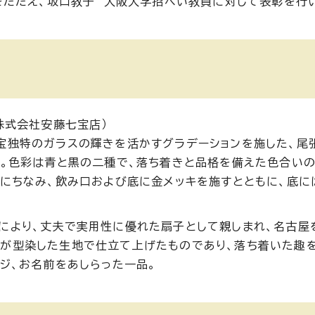
たたえ、坂口教子 大阪大学招へい教員に対して表彰を行
株式会社安藤七宝店）
宝独特のガラスの輝きを活かすグラデーションを施した、尾
た。色彩は青と黒の二種で、落ち着きと品格を備えた色合い
ルにちなみ、飲み口および底に金メッキを施すとともに、底に
により、丈夫で実用性に優れた扇子として親しまれ、名古屋
氏が型染した生地で仕立て上げたものであり、落ち着いた趣
ジ、お名前をあしらった一品。