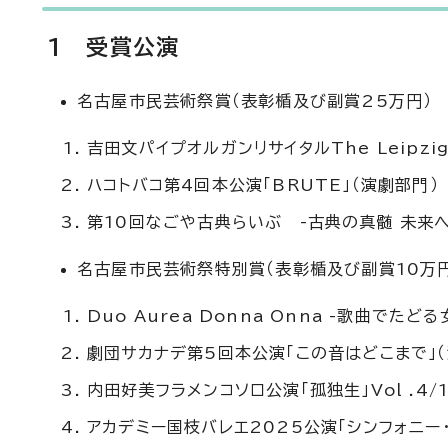
1 受賞公演
名古屋市民芸術祭賞（表彰楯及び副賞25万円）
吉田文パイプオルガンリサイタルThe Leipzig
ハコトバコ第4回本公演「BRUTE」（演劇部門）
第10回なごや古典らいぶ -古典の真髄 未来へ
名古屋市民芸術祭特別賞（表彰楯及び副賞10万円
Duo Aurea Donna Onna -歌曲で
劇団サカナデ第5回本公演「この音はどこまで」（
内田好美フラメンコソロ公演「孤独生」Vol .4/
アカデミー国枝バレエ2025公演「シンフォニー・フ