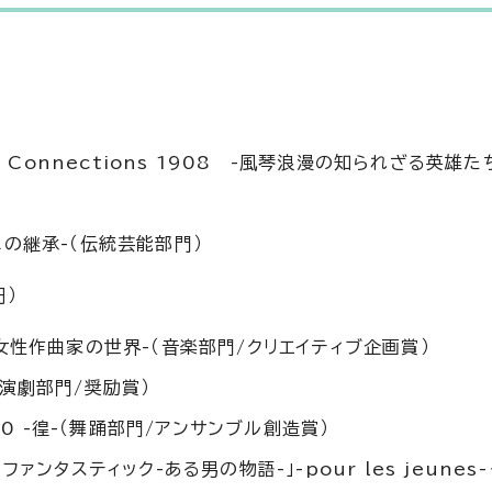
 Connections 1908 -風琴浪漫の知られざる英雄た
の継承-（伝統芸能部門）
）
たどる女性作曲家の世界-（音楽部門/クリエイティブ企画賞）
演劇部門/奨励賞）
10 -徨-（舞踊部門/アンサンブル創造賞）
ァンタスティック-ある男の物語-」-pour les jeune