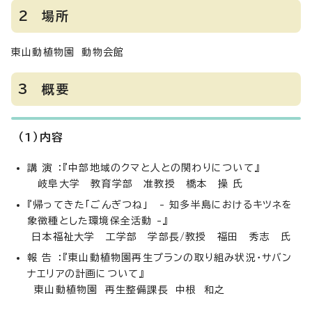
2 場所
東山動植物園 動物会館
3 概要
（1）内容
講 演 ：『中部地域のクマと人との関わりについて』
岐阜大学 教育学部 准教授 橋本 操 氏
『帰ってきた「ごんぎつね」 - 知多半島におけるキツネを
象徴種とした環境保全活動 -』
日本福祉大学 工学部 学部長/教授 福田 秀志 氏
報 告 ：『東山動植物園再生プランの取り組み状況・サバン
ナエリアの計画について』
東山動植物園 再生整備課長 中根 和之