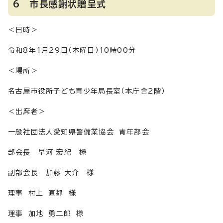
6 市長感謝状贈呈式
＜日時＞
令和8年1月29日（木曜日）10時00分
＜場所＞
名古屋市役所子ども青少年局長室（本庁舎2階）
＜出席者＞
一般社団法人愛知県警備業協会 青年部会
部会長 早河 宏紀 様
副部会長 加藤 大介 様
理事 村上 直都 様
理事 加地 勇二郎 様