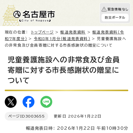
緊急情報なし
防災ポータル
現在の位置：
トップページ
>
報道発表資料
>
報道発表資料（令
和7年度分）
>
令和8年1月分（報道発表資料）
> 児童養護施設へ
の非常食及び金員寄贈に対する市長感謝状の贈呈について
児童養護施設への非常食及び金員
寄贈に対する市長感謝状の贈呈に
ついて
ページID
3003655
更新日 2026年1月22日
報道発表日時： 2026年1月22日 午前10時30分