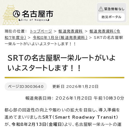
緊急情報なし
防災ポータル
現在の位置：
トップページ
>
報道発表資料
>
報道発表資料（令
和7年度分）
>
令和8年1月分（報道発表資料）
> SRTの名古屋駅
ー栄ルートがいよいよスタートします！！
SRTの名古屋駅ー栄ルートがいよ
いよスタートします！！
ページID
3003640
更新日 2026年1月28日
報道発表日時： 2026年1月28日 午前10時30分
都心部の回遊性の向上や賑わいの拡大を目指し、導入準備を
進めてまいりました
SRT（Smart Roadway Transit）
が、
令和8年2月13日（金曜日）
より、名古屋駅ー栄ルートの運