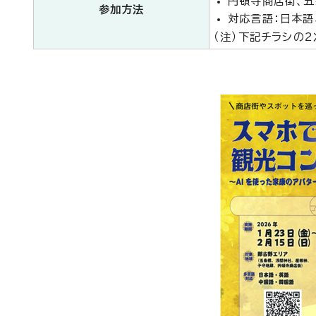
円頓寺商店街、五
参加方法
対応言語：日本語
（注）下記チラシの