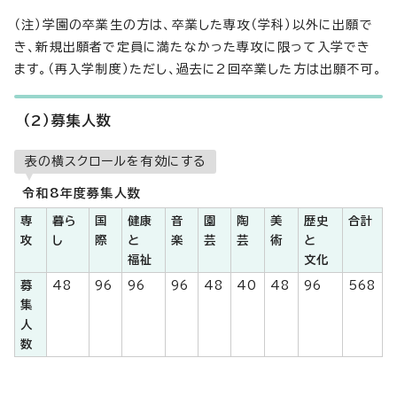
（注）学園の卒業生の方は、卒業した専攻（学科）以外に出願で
き、新規出願者で定員に満たなかった専攻に限って入学でき
ます。（再入学制度）ただし、過去に2回卒業した方は出願不可。
（2）募集人数
表の横スクロールを有効にする
令和8年度募集人数
専
暮ら
国
健康
音
園
陶
美
歴史
合計
攻
し
際
と
楽
芸
芸
術
と
福祉
文化
募
48
96
96
96
48
40
48
96
568
集
人
数