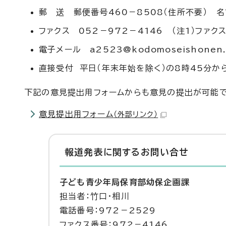
郵 送 郵便番号460－8508（住所不要） 
ファクス 052－972－4146 （注1）ファ
電子メール a2523@kodomoseishonen.ci
直接受付 平日（年末年始を除く）の8時45分か
下記の意見提出用フォームからも意見の提出が可能
意見提出用フォーム
（外部リンク）
報道発表に関するお問い合せ
子ども青少年局保育部幼保企画課
担当者：竹口・相川
電話番号：972－2529
ファクス番号：972－4146