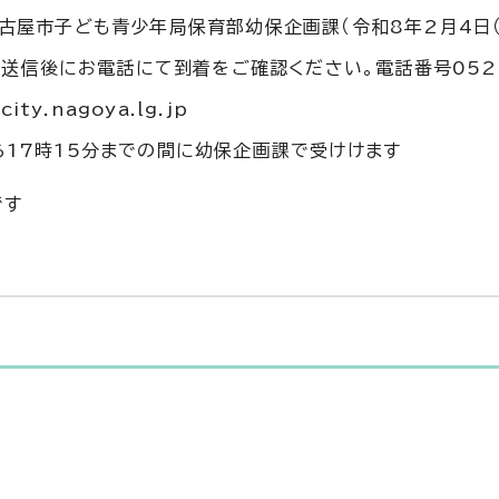
名古屋市子ども青少年局保育部幼保企画課（令和8年2月4日（
クス送信後にお電話にて到着をご確認ください。電話番号052-
ty.nagoya.lg.jp
ら17時15分までの間に幼保企画課で受けけます
です