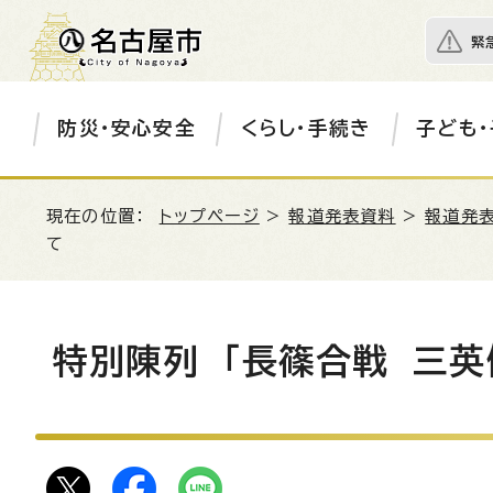
緊
防災・安心安全
くらし・手続き
子ども・
現在の位置：
トップページ
>
報道発表資料
>
報道発表
て
特別陳列 「長篠合戦 三