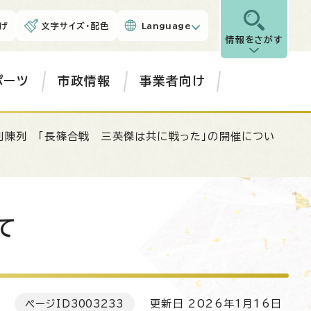
げ
文字サイズ・配色
Language
情報をさがす
ポーツ
市政情報
事業者向け
別陳列 「長篠合戦 三英傑は共に戦った」の開催につい
て
ページID
3003233
更新日 2026年1月16日