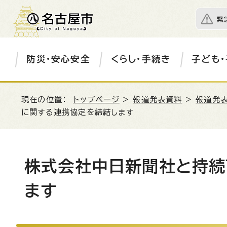
緊
防災・安心安全
くらし・手続き
子ども・
現在の位置：
トップページ
>
報道発表資料
>
報道発表
に関する連携協定を締結します
株式会社中日新聞社と持続
ます