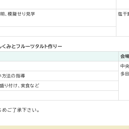
明、模擬せり見学
塩干
しくみとフルーツタルト作りー
会
中
多
い方法の指導
盛り付け、実食など
じめご了承下さい。