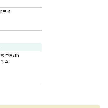
卸売場
場
央管理棟2階
目的室