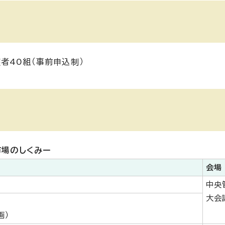
者40組（事前申込制）
市場のしくみー
会場
中央
大会
画）