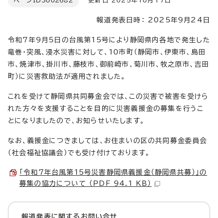
ページID
3002682
更新日 2025年10月17日
報道発表日時： 2025年9月24日
令和7年9月5日の台風第15号により静岡県内各地で発生した
竜巻・突風、浸水災害に対して、10市町（静岡市、伊東市、島田
市、焼津市、掛川市、藤枝市、御前崎市、菊川市、牧之原市、吉田
町）に災害救助法が適用されました。
これを受けて静岡県共同募金会では、この災害で被害を受けら
れた方々を支援することを目的に災害義援金の募集を行うこ
とになりましたので、お知らせいたします。
なお、義援金につきましては、お住まいの区の共同募金委員会
（社会福祉協議会）でも受け付けております。
「令和7年台風第15号災害静岡県義援金（静岡県共募）」の
募集の協力について （PDF 94.1 KB）
報道発表に関するお問い合せ