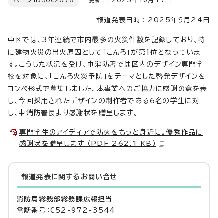
ページID
3002678
更新日 2025年10月17日
報道発表日時： 2025年9月24日
中区では、3年連続で市内最多の火災件数を記録しており、特
に建物火災の出火原因として「こんろ」が第1位となっていま
す。こうした状況を受け、中消防署では区内のデザイン専門学
校を対象に、「こんろ火災予防」をテーマとした啓発デザインを
コンペ形式で募集しました。本事業へのご協力に感謝の意を表
し、今回採用されたデザインの制作者である6名の学生に対
し、中消防署長より感謝状を贈呈します。
専門学生のアイディアで防火をもっと身近に。優秀作品に
感謝状を贈呈します （PDF 262.1 KB）
報道発表に関するお問い合せ
消防局総務部総務課広報担当
電話番号：052-972-3544