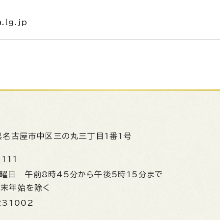
.lg.jp
県名古屋市中区三の丸三丁目1番1号
1111
金曜日
午前8時45分から午後5時15分まで
年末年始を除く
231002