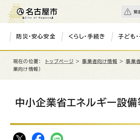
緊
防災・安心安全
くらし・手続き
子ども・
現在の位置：
トップページ
>
事業者向け情報
>
事業
業向け情報）
中小企業省エネルギー設備