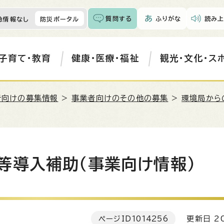
質問する
ふりがな
読み上
急情報なし
防災ポータル
子育て・教育
健康・医療・福祉
観光・文化・ス
者向けの募集情報
>
事業者向けのその他の募集
>
環境局から
等導入補助（事業向け情報）
ページID
1014256
更新日 20