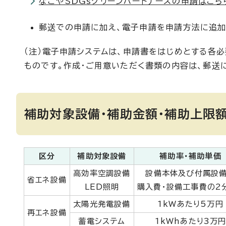
なごやSDGsグリーンパートナーズの申請はこち
郵送での申請に加え、電子申請を申請方法に追加
（注）電子申請システムは、申請書をはじめとする各
ものです。作成・ご用意いただく書類の内容は、郵送
補助対象設備・補助金額・補助上限
区分
補助対象設備
補助率・補助単価
高効率空調設備
設備本体及び付属設
省エネ設備
LED照明
購入費・設備工事費の2
太陽光発電設備
1kWあたり5万円
再エネ設備
蓄電システム
1kWhあたり3万