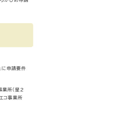
あらかじめ申請
たに申請要件
事業所（星2
録エコ事業所